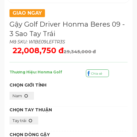
GIAO NGAY
Gậy Golf Driver Honma Beres 09 -
3 Sao Tay Trái
Mã SKU: W1BE09LEFTR3S
22,008,750 đ
29,345,000 đ
Thương Hiệu: Honma Golf
Chia sẻ
CHỌN GIỚI TÍNH
Nam
CHỌN TAY THUẬN
Tay trái
CHỌN DÒNG GẬY