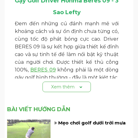
Gậy Golf Driver Honma Beres 09 - 3
Sao Lefty
Đem đến những cú đánh mạnh mẽ với
khoảng cách và sự ổn định chưa từng có,
cùng tốc độ phát bóng cực cao. Driver
BERES 09 là sự kết hợp giữa thiết kế đỉnh
cao và sự tinh tế để làm nổi bật kỹ thuật
của người chơi. Được thiết kế thủ công
100%,
BERES 09
không phải là một dòng
gậy golf bình thường - đây là một kiệt tác.
Xem thêm
BÀI VIẾT HƯỚNG DẪN
Mẹo chơi golf dưới trời mưa