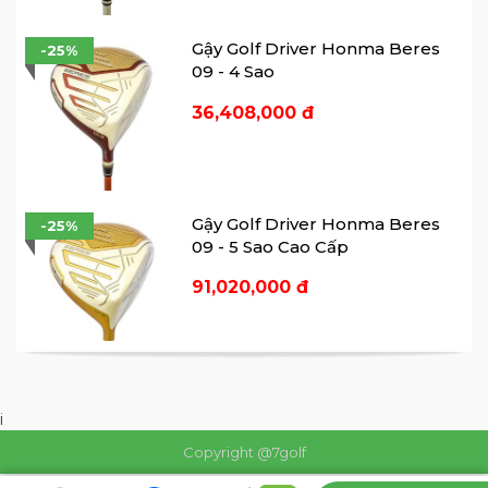
Gậy Golf Driver Honma Beres
-25%
09 - 4 Sao
36,408,000 đ
Gậy Golf Driver Honma Beres
-25%
09 - 5 Sao Cao Cấp
91,020,000 đ
Gậy Driver Honma Beres 09 - 3 Sao
Quad Bridge Power Face
i
Để tối ưu hóa hiệu suất lực nảy của mặt
Copyright @7golf
gậy, Honma tạo hình khu vực impact gần