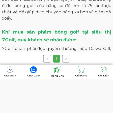
ở đó, bóng golf của hãng có độ nén là 75 lõi được
thiết kế để giúp dịch chuyển bóng xa hơn và giảm độ
xoáy.
Khi mua sản phẩm bóng golf tại siêu thị
7Golf, quý khách sẽ nhận được:
7Golf phân phối độc quyền thương hiệu Daiwa_GIII,
Fourteen và là đối tác uy tín của các những thương
1
hiệu hàng đầu trên thế giới: Honma, Ping, Epon
Callaway,Titleist, TaylorMade, Mizuno, FootJoy,
Puma….
Facebook
Chat Zalo
Giỏ Hàng
Gọi Điện
Trang Chủ
Cung cấp sản phẩm bóng golf đa dạng ở mức giá
hợp lý nhất
Tất cả sản phẩm liên quan đến bóng golf đảm bảo
nguồn gốc xuất xứ minh bạch rõ ràng
Chất lượng và hiệu suất sản phẩm đã được các