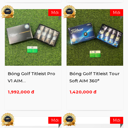
Mới
Mới
Bóng Golf Titleist Pro
Bóng Golf Titleist Tour
V1 AIM
Soft AIM 360°
Performance/Enhance
1,992,000 đ
1,420,000 đ
d ...
Mới
Mới