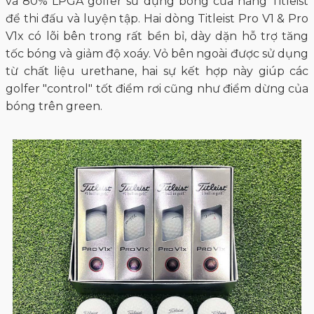
và 80% LPGA golfer sử dụng bóng của hãng Titleist
để thi đấu và luyện tập. Hai dòng Titleist Pro V1 & Pro
V1x có lõi bên trong rất bền bỉ, dày dặn hỗ trợ tăng
tốc bóng và giảm độ xoáy. Vỏ bên ngoài được sử dụng
từ chất liệu urethane, hai sự kết hợp này giúp các
golfer "control" tốt điểm rơi cũng như điểm dừng của
bóng trên green.