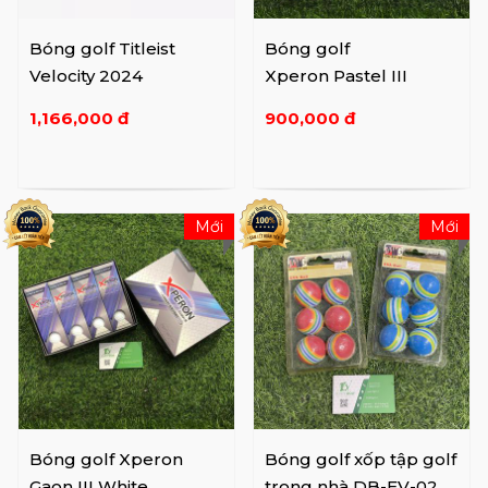
Bóng golf Titleist
Bóng golf
Velocity 2024
Xperon Pastel III
1,166,000 đ
900,000 đ
Mới
Mới
Bóng golf Xperon
Bóng golf xốp tập golf
Gaon III White
trong nhà DB-EV-02