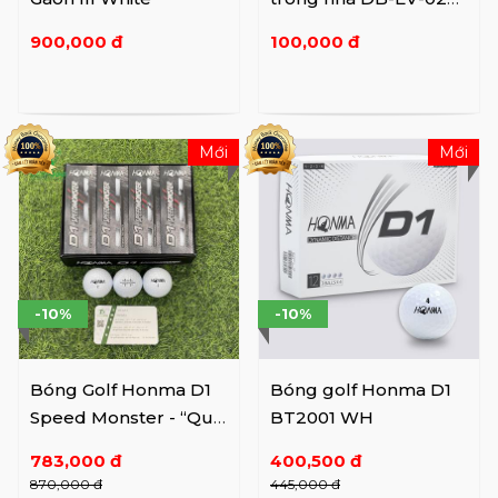
(6pcs/set)
900,000 đ
100,000 đ
Mới
Mới
-10%
-10%
Bóng Golf Honma D1
Bóng golf Honma D1
Speed Monster - “Quái
BT2001 WH
vật tốc độ"
783,000 đ
400,500 đ
870,000 đ
445,000 đ