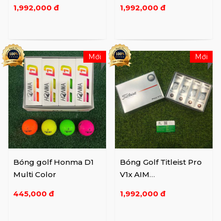
1,992,000 đ
1,992,000 đ
Mới
Mới
Bóng golf Honma D1
Bóng Golf Titleist Pro
Multi Color
V1x AIM
Performance/Enhance
445,000 đ
1,992,000 đ
d ...