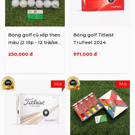
Bóng golf cũ xếp theo
Bóng golf Titleist
màu (2 lớp - 12 trái/set)
TruFeel 2024
(3 lớp - 10 ...
250,000 đ
971,000 đ
Mới
Mới