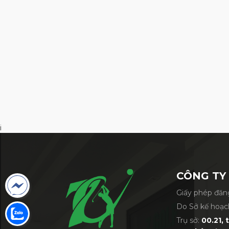
i
CÔNG TY
Giấy phép đăng
Do Sở kế hoạc
Trụ sở:
00.21, 