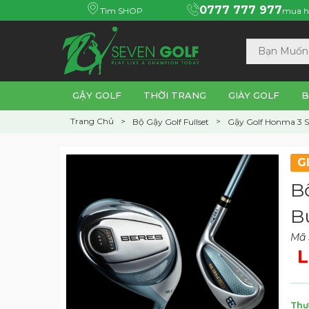
0777 777 977
Tìm SHOP
mua h
GẬY GOLF
THỜI TRANG
GIÀY GOLF
B
Trang Chủ
Bộ Gậy Golf Fullset
Gậy Golf Honma 3 
G
B
B
Mã
L
Thư