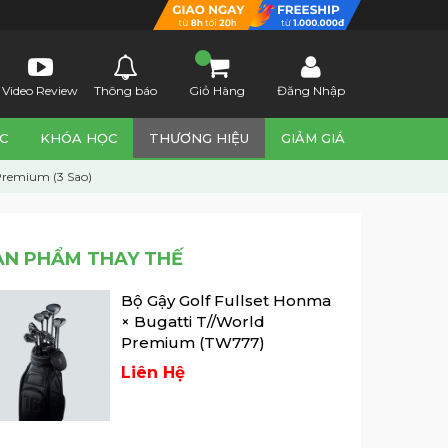
Video Review
Thông báo
Giỏ Hàng
Đăng Nhập
C
KHÓA HỌC
THƯƠNG HIỆU
GIẢM GIÁ
Premium (3 Sao)
ẢN PHẨM THAY THẾ
Bộ Gậy Golf Fullset Honma
× Bugatti T//World
Premium (TW777)
Liên Hệ