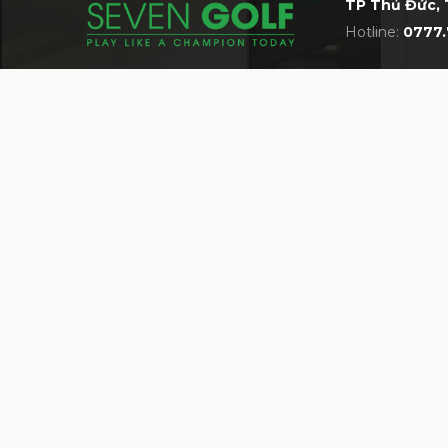
TP Thủ Đức, 
Hotline:
0777.
VỀ 7GOLF
MỘT TRONG NHỮNG SIÊU THỊ GOLF LỚN 
Giới thiệu về siêu thị 7Golf
Bán hàng cùng 7Golf
Quy định chung
HỆ THỐNG CỬA HÀNG