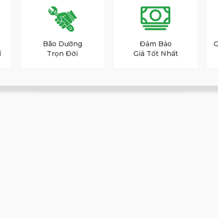
úc rãnh khí động học (Aero Slit) giúp điều
 đầu gậy ở mức tối đa. Mặt gậy Quad Bridge
chế tối đa việc mất khoảng cách khi đánh lệch
Bão Dưỡng
Đảm Bảo
G
í
Trọn Đời
Giá Tốt Nhất
cường lực C300 mở rộng diện tích điểm ngọt.
 được tích hợp tinh tế bên trong, giúp dập tắt
h và cảm giác vào bóng sắc nét.
hối từ thép không gỉ SUS316 và Nhôm. Thiết
hồ tốc độ (Tachometer), biến các cú gạt trên
cua.
im Của Sức Mạnh
Q BUGATTI độc quyền. Bằng việc kết hợp sợi
0G
và
M40X
, cấu trúc đa trục này giúp giảm
 độ đàn hồi, tạo ra những cú trợ lực đầm chắc
BUGATTI 3 Sao