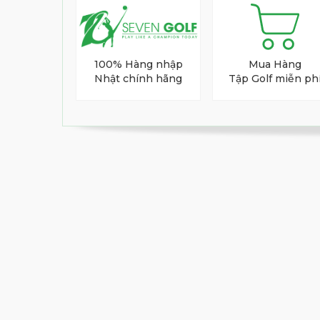
Gậy Driver & Fairway:
Ứng dụng cấu tr
hướng luồng không khí, duy trì tốc độ
Power Face hỗ trợ độ nảy cực cao, hạn 
100% Hàng nhập
Mua Hàng
tâm.
Nhật chính hãng
Tập Golf miễn ph
Gậy sắt (Irons):
Trang bị mặt gậy thép 
Đặc biệt, hệ thống hấp thụ rung chấn 3D
những chấn động thừa, mang lại âm than
Gậy Putter:
Chế tác phay CNC nguyên k
kế mặt đế (sole) lấy cảm hứng từ đồng 
Green trở nên mượt mà như siêu xe ôm 
Shaft ARMRQ BUGATTI 3 Sao – Trái T
Bộ gậy được trang bị dòng shaft ARMR
carbon hiệu suất cao
TORAYCA® T110
thiểu độ vặn xoắn (torque), tăng cường
và đưa bóng bay xa một cách dễ dàng.
Thông Số Kỹ Thuật Bộ Gậy HONMA x 