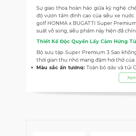
Sự giao thoa hoàn hảo giữa kỹ nghệ ch
độ vươn tầm đỉnh cao của siêu xe nước 
golf HONMA x BUGATTI Super Premium 3 S
suất vô song, siêu phẩm này hiện đã chín
Thiết Kế Độc Quyền Lấy Cảm Hứng Từ 
Bộ sưu tập Super Premium 3 Sao không 
thời gian thu nhỏ mang đậm hơi thở của 
Màu sắc ấn tượng:
Toàn bộ gậy và túi 
băng (Ice-blue) hai tông màu tuyệt đẹp,
Xem
ngoài của xe Tourbillon.
Di sản thiết kế:
Từng đường nét mượt mà
hình móng ngựa và đường lượn C-line hu
quyền ngay khi setup vào bóng.
Công Nghệ Đột Phá Định Hình Lại Hiệ
HONMA đã áp dụng những công nghệ chế 
cú vung gậy đều đạt vận tốc và độ chính