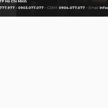
TP Hồ Chí Minh
777.977 - 0903.077.077
– CSKH:
0904.077.077
– Email:
info
CHÍNH SÁCH
NHẤT VIỆT NAM
Chính sách bảo hành
Chính sách đổi trả
Chính sách thanh toán
Chính sách giao hàng
Chính sách bảo mật
Hướng dẫn đặt mua online