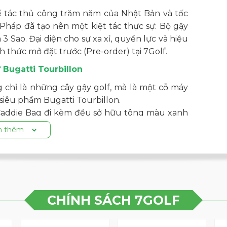
ế tác thủ công trăm năm của Nhật Bản và tốc
Pháp đã tạo nên một kiệt tác thực sự: Bộ gậy
ao. Đại diện cho sự xa xỉ, quyền lực và hiệu
h thức mở đặt trước (Pre-order) tại 7Golf.
Bugatti Tourbillon
chỉ là những cây gậy golf, mà là một cỗ máy
siêu phẩm Bugatti Tourbillon.
Caddie Bag đi kèm đều sở hữu tông màu xanh
 được thi công bằng chính kỹ thuật sơn lớp vỏ
 thêm
 trên đầu gậy đều phản chiếu lưới tản nhiệt
yền thoại của Bugatti, mang đến cảm giác uy
u Suất
CHÍNH SÁCH 7GOLF
tác vật liệu tiên tiến nhất để đảm bảo mỗi
 xác hoàn hảo: