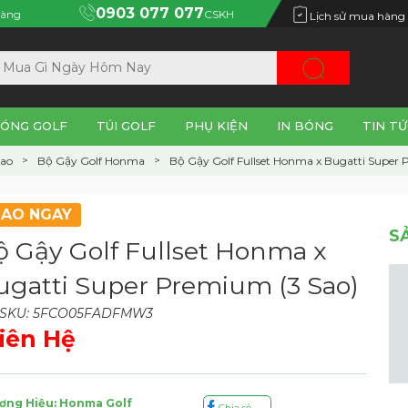
0903 077 077
àng
CSKH
Lịch sử mua hàng
ÓNG GOLF
TÚI GOLF
PHỤ KIỆN
IN BÓNG
TIN TỨ
Sao
Bộ Gậy Golf Honma
Bộ Gậy Golf Fullset Honma x Bugatti Super 
IAO NGAY
S
ộ Gậy Golf Fullset Honma x
ugatti Super Premium (3 Sao)
 SKU: 5FCO05FADFMW3
iên Hệ
ơng Hiệu: Honma Golf
Chia sẻ