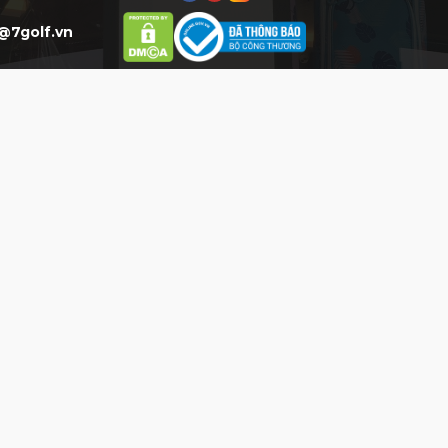
@7golf.vn
HỖ TRỢ
HỖ TRỢ KHÁCH HÀNG
Mua Hàng:
0777 777 977 (8h-
20h)*
CSKH:
0903 077 077 (8h-20h)*
Phản hồi DV:
0904.077.077
THỜI GIAN LÀM VIỆC
Mở Cửa:
8AM : 8PM
Từ thứ 2 đến Chủ Nhật (Ngày lễ, tết