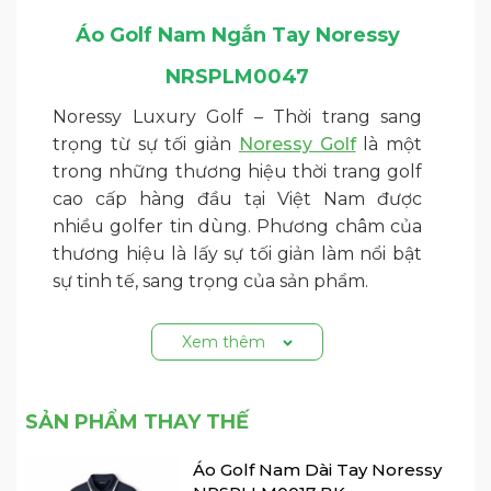
Áo Golf Nam Ngắn Tay Noressy
NRSPLM0047
Noressy Luxury Golf – Thời trang sang
trọng từ sự tối giản
Noressy Golf
là một
trong những thương hiệu thời trang golf
cao cấp hàng đầu tại Việt Nam được
nhiều golfer tin dùng. Phương châm của
thương hiệu là lấy sự tối giản làm nổi bật
sự tinh tế, sang trọng của sản phẩm.
Chất liệu: 92% Recycle Polyester & 8%
Xem thêm
Spandex
Kiểu dáng: Form Slimfit ôm vừa người, tôn
dáng
SẢN PHẨM THAY THẾ
Ưu điểm: Ứng dụng công nghệ DRI-AIR
Áo Golf Nam Dài Tay Noressy
với khả năng bền màu, dễ làm sạch, thân