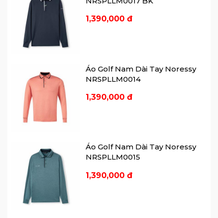
NRSPLLM0017 BK
thiện với da và môi trường.
1,390,000 đ
Noressy hơn 10 năm trong giới thời trang
golf – được biết đến là thương hiệu độc
quyền, sang trọng, hoàn mỹ. Với thiết kế
tối giản, kết hợp cùng chất liệu cao cấp,
Áo Golf Nam Dài Tay Noressy
đường cắt may tinh tế giúp tôn vinh nét
NRSPLLM0014
đẹp thanh lịch, tao nhã đầy sang trọng.
1,390,000 đ
Chúng tôi luôn đem đến những sản
phẩm hoàn hảo nhất đến tay khách hàng.
-----------------
Áo Golf Nam Dài Tay Noressy
7Golf - Seven Golf - Play like a
NRSPLLM0015
champion today
🌐 Website:
www.7golf.vn
1,390,000 đ
📲
Instagram:
https://www.instagram.com/7golf.vie
📲