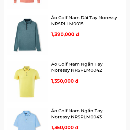
7Golf - Seven Golf - Play like a
champion today
🌐 Website: www.7golf.vn
Áo Golf Nam Dài Tay Noressy
📲 Instagram: 7golf.vietnam
NRSPLLM0015
📲
1,390,000 đ
Facebook:
https://www.facebook.com/7golf.vn
☎️ SDT/Zalo 7Golf Thủ Đức: 0777 777 977
- 0903 077 077
☎️ SDT/Zalo 7Golf Phú Nhuận: 0904 077
Áo Golf Nam Ngắn Tay
077
Noressy NRSPLM0042
☎️ SDT/Zalo 7Golf Global: 0908 135 588
☎️ SDT/Zalo 7Golf Hạ Long: 0889077077
1,350,000 đ
☎️ SDT/Zalo 7Golf Harmonie: 0933 21 22 66
📺 Youtube: Review Golf - 7Golf
🏘 Địa chỉ 1: 00.21, tầng trệt, CC Lake View
1, số 19 Tố Hữu, P. Thủ Thiêm, TP Thủ Đức.
Áo Golf Nam Ngắn Tay
🏘 Địa chỉ 2: Số 6, Nguyễn Văn Trỗi,
Noressy NRSPLM0043
Phường 15, Quận Phú Nhuận, TPHCM.
1,350,000 đ