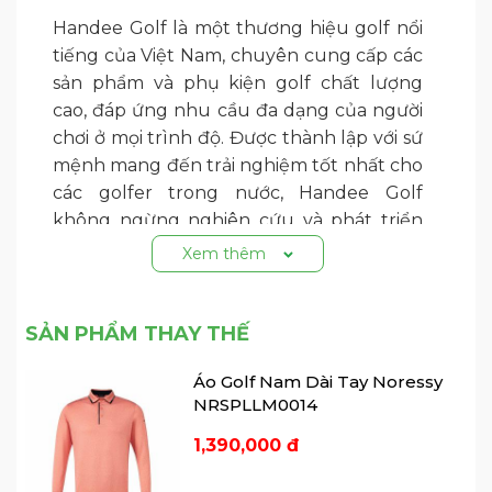
Handee Golf là một thương hiệu golf nổi
tiếng của Việt Nam, chuyên cung cấp các
sản phẩm và phụ kiện golf chất lượng
cao, đáp ứng nhu cầu đa dạng của người
chơi ở mọi trình độ. Được thành lập với sứ
mệnh mang đến trải nghiệm tốt nhất cho
các golfer trong nước, Handee Golf
không ngừng nghiên cứu và phát triển
các sản phẩm từ găng tay, quần áo, mũ,
Xem thêm
đến các phụ kiện chuyên dụng. Với chất
liệu cao cấp, thiết kế tinh tế và phù hợp
với điều kiện thời tiết tại Việt Nam, Handee
SẢN PHẨM THAY THẾ
Golf đã khẳng định vị thế là thương hiệu
Áo Golf Nam Dài Tay Noressy
golf nội địa hàng đầu, được nhiều golfer
NRSPLLM0014
tin dùng và đánh giá cao.
1,390,000 đ
-----------------