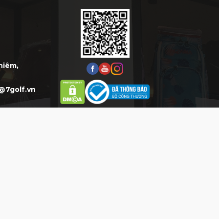
Thiêm,
@7golf.vn
HỖ TRỢ
HỖ TRỢ KHÁCH HÀNG
Mua Hàng:
0777 777 977 (8h-