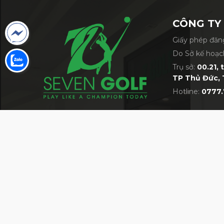
CÔNG TY
Giấy phép đăng
Do Sở kế hoạc
Trụ sở:
00.21, 
TP Thủ Đức, 
Hotline:
0777.
VỀ 7GOLF
MỘT TRONG NHỮNG SIÊU THỊ GOLF LỚN 
Giới thiệu về siêu thị 7Golf