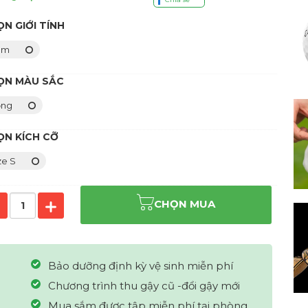
N GIỚI TÍNH
am
ỌN MÀU SẮC
ồng
ỌN KÍCH CỠ
ze S
CHỌN MUA
Bảo dưỡng định kỳ vệ sinh miễn phí
Chương trình thu gậy cũ -đổi gậy mới
Mua sắm được tập miễn phí tại phòng