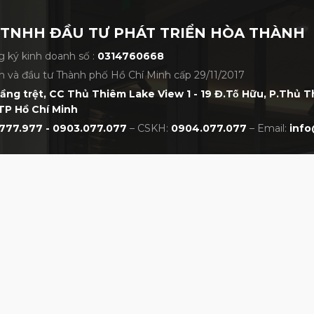
 TNHH ĐẦU TƯ PHÁT TRIỂN HÒA THÀNH
 ký kinh doanh số :
0314760668
h và đầu tư Thành phố Hồ Chí Minh cấp 29/11/2017
tầng trệt, CC Thủ Thiêm Lake View 1 - 19 Đ.Tố Hữu, P.Thủ 
TP Hồ Chí Minh
777.977 - 0903.077.077
– CSKH:
0904.077.077
– Email:
info
CHÍNH SÁCH
NHẤT VIỆT NAM
Chính sách bảo hành
Chính sách đổi trả