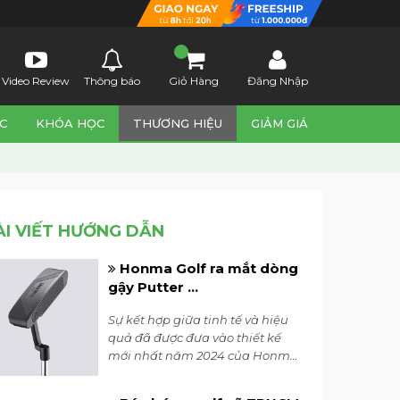
Video Review
Thông báo
Giỏ Hàng
Đăng Nhập
C
KHÓA HỌC
THƯƠNG HIỆU
GIẢM GIÁ
ÀI VIẾT HƯỚNG DẪN
Honma Golf ra mắt dòng
gậy Putter ...
Sự kết hợp giữa tinh tế và hiệu
quả đã được đưa vào thiết kế
mới nhất năm 2024 của Honma
với dòng gậy putter Sakata Lab.