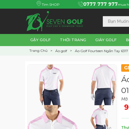
0777 777 977
Tìm SHOP
mua h
GẬY GOLF
THỜI TRANG
GIÀY GOLF
B
Trang Chủ
Áo golf
Áo Golf Fourteen Ngắn Tay 6317
G
Á
0
Mã
9
Thư