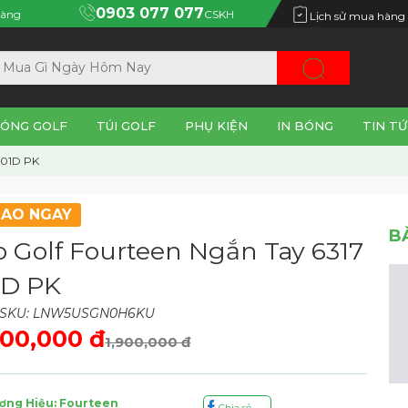
0903 077 077
àng
CSKH
Lịch sử mua hàng
ÓNG GOLF
TÚI GOLF
PHỤ KIỆN
IN BÓNG
TIN TỨ
 01D PK
IAO NGAY
B
o Golf Fourteen Ngắn Tay 6317
1D PK
 SKU: LNW5USGN0H6KU
00,000 đ
1,900,000 đ
ơng Hiệu: Fourteen
Chia sẻ