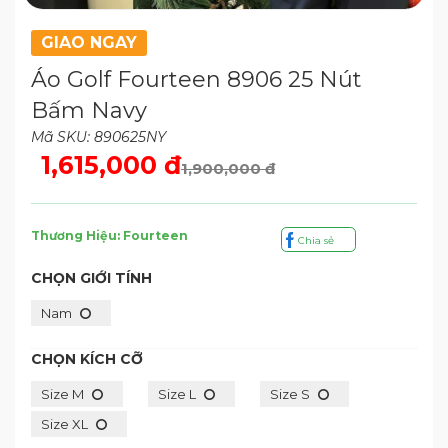
GIAO NGAY
Áo Golf Fourteen 8906 25 Nút
Bấm Navy
Mã SKU: 890625NY
1,615,000 đ
1,900,000 đ
Thương Hiệu: Fourteen
Chia sẻ
CHỌN GIỚI TÍNH
Nam
CHỌN KÍCH CỠ
Size M
Size L
Size S
Size XL