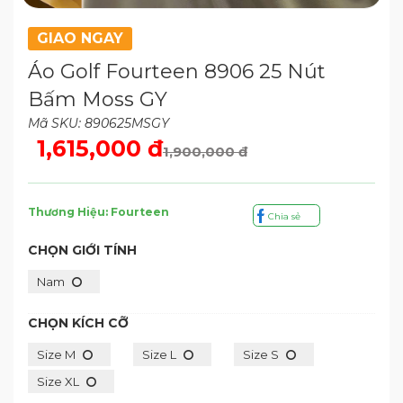
GIAO NGAY
Áo Golf Fourteen 8906 25 Nút
Bấm Moss GY
Mã SKU: 890625MSGY
1,615,000 đ
1,900,000 đ
Thương Hiệu: Fourteen
Chia sẻ
CHỌN GIỚI TÍNH
Nam
CHỌN KÍCH CỠ
Size M
Size L
Size S
Size XL