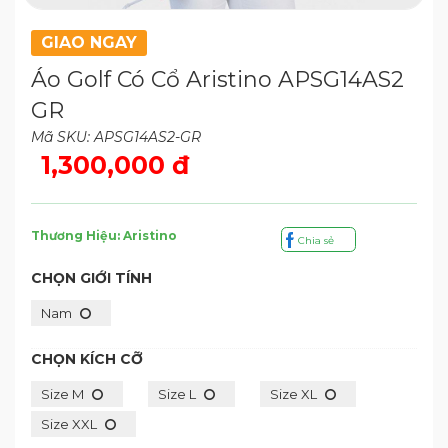
GIAO NGAY
Áo Golf Có Cổ Aristino APSG14AS2
GR
Mã SKU: APSG14AS2-GR
1,300,000 đ
Thương Hiệu: Aristino
Chia sẻ
CHỌN GIỚI TÍNH
Nam
CHỌN KÍCH CỠ
Size M
Size L
Size XL
Size XXL