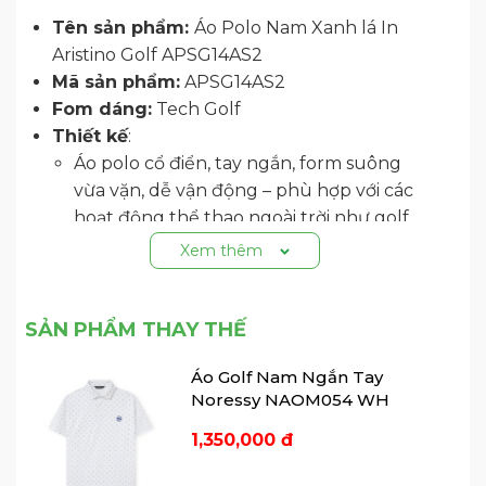
Tên sản phẩm:
Áo Polo Nam Xanh lá In
Aristino Golf APSG14AS2
Mã sản phẩm:
APSG14AS2
Fom dáng:
Tech Golf
Thiết kế
:
Áo polo cổ điển, tay ngắn, form suông
vừa vặn, dễ vận động – phù hợp với các
hoạt động thể thao ngoài trời như golf.
Cổ áo: Cổ polo màu đen, tạo điểm nhấn
Xem thêm
tương phản mạnh mẽ và sang trọng.
Nút áo: Có 3 nút, phối màu vàng neon
tạo cảm giác trẻ trung, năng động.
SẢN PHẨM THAY THẾ
Tay áo: Họa tiết caro mờ tone-on-tone
Áo Golf Nam Ngắn Tay
ở phần tay tạo sự khác biệt, bắt mắt.
Noressy NAOM054 WH
Đường viền: Một đường line mảnh màu
vàng chạy ngang vai giúp tôn dáng và
1,350,000 đ
mang đậm chất thể thao.