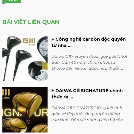
BÀI VIẾT LIÊN QUAN
Công nghệ carbon độc quyền
từ nhà ...
Daiwa GⅢ – Huyền thoại gậy golf Nhật
Bản: Gần 40 năm chinh phục từ
Showa đến Reiwa, được hậu thuẫn
bởi công nghệ carbon từ... cần câu cá!
DAIWA GⅢ SIGNATURE chính
thức ra ...
DAIWA GⅢ SIGNATURE là sự kết tinh
giữa vẻ đẹp thủ công truyền thống
của Nhật Bản với những tiến bộ công
nghệ vượt trội trong chế tạo dụng cụ
thể thao. Globe Ride định vị đây là