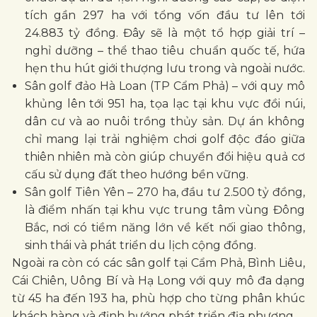
tích gần 297 ha với tổng vốn đầu tư lên tới
24.883 tỷ đồng. Đây sẽ là một tổ hợp giải trí –
nghỉ dưỡng – thể thao tiêu chuẩn quốc tế, hứa
hẹn thu hút giới thượng lưu trong và ngoài nước.
Sân golf đảo Hà Loan (TP Cẩm Phả) – với quy mô
khủng lên tới 951 ha, tọa lạc tại khu vực đồi núi,
dân cư và ao nuôi trồng thủy sản. Dự án không
chỉ mang lại trải nghiệm chơi golf độc đáo giữa
thiên nhiên mà còn giúp chuyển đổi hiệu quả cơ
cấu sử dụng đất theo hướng bền vững.
Sân golf Tiên Yên – 270 ha, đầu tư 2.500 tỷ đồng,
là điểm nhấn tại khu vực trung tâm vùng Đông
Bắc, nơi có tiềm năng lớn về kết nối giao thông,
sinh thái và phát triển du lịch cộng đồng.
Ngoài ra còn có các sân golf tại Cẩm Phả, Bình Liêu,
Cái Chiên, Uông Bí và Hạ Long với quy mô đa dạng
từ 45 ha đến 193 ha, phù hợp cho từng phân khúc
khách hàng và định hướng phát triển địa phương.