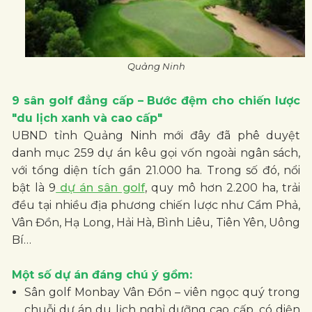
Quảng Ninh
9 sân golf đẳng cấp – Bước đệm cho chiến lược
"du lịch xanh và cao cấp"
UBND tỉnh Quảng Ninh mới đây đã phê duyệt
danh mục 259 dự án kêu gọi vốn ngoài ngân sách,
với tổng diện tích gần 21.000 ha. Trong số đó, nổi
bật là 9
dự án sân golf
, quy mô hơn 2.200 ha, trải
đều tại nhiều địa phương chiến lược như Cẩm Phả,
Vân Đồn, Hạ Long, Hải Hà, Bình Liêu, Tiên Yên, Uông
Bí…
Một số dự án đáng chú ý gồm:
Sân golf Monbay Vân Đồn – viên ngọc quý trong
chuỗi dự án du lịch nghỉ dưỡng cao cấp, có diện