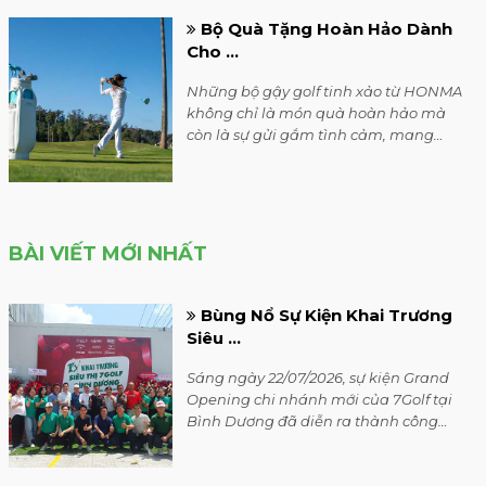
dòng sản phẩm dành cho những
Bộ Quà Tặng Hoàn Hảo Dành
golfer đam mê chất lượng, đòi hỏi
Cho ...
hiệu năng cao, nhưng vẫn trân trọng
sự tinh tế trong từng chi tiết.
Những bộ gậy golf tinh xảo từ HONMA
không chỉ là món quà hoàn hảo mà
còn là sự gửi gắm tình cảm, mang
đến niềm vui và sự trân trọng cho
người thân.
Bộ gậy golf Honma Beres 7S -
Đỉnh ...
BÀI VIẾT MỚI NHẤT
Bộ gậy golf Honma Beres 7S - Đỉnh
cao của Chế Tác Với Nghệ Thuật Sơn
Bùng Nổ Sự Kiện Khai Trương
Mài
Siêu ...
Sáng ngày 22/07/2026, sự kiện Grand
Opening chi nhánh mới của 7Golf tại
Gậy sắt rỗng là gì? Lý do được
Bình Dương đã diễn ra thành công
...
rực rỡ trong không khí vô cùng sôi
động.
Bài viết này sẽ giải thích tổng quan về