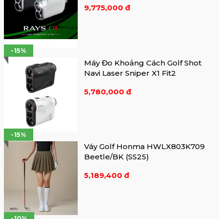
9,775,000 đ
-15%
Máy Đo Khoảng Cách Golf Shot
Navi Laser Sniper X1 Fit2
5,780,000 đ
-15%
Váy Golf Honma HWLX803K709
Beetle/BK (SS25)
5,189,400 đ
-10%