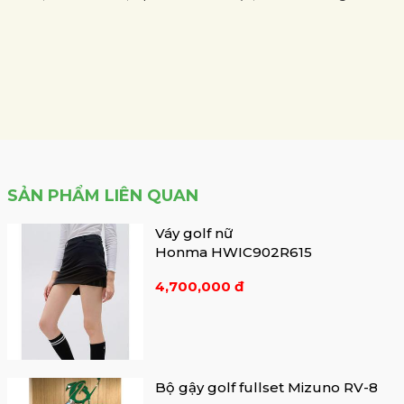
SẢN PHẨM LIÊN QUAN
Váy golf nữ
Honma HWIC902R615
4,700,000 đ
Bộ gậy golf fullset Mizuno RV-8