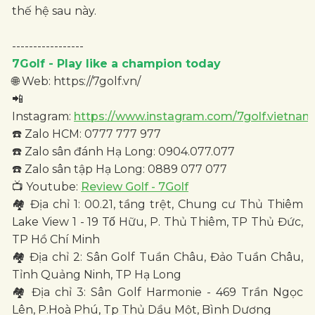
thế hệ sau này.
-----------------
7Golf - Play like a champion today
🌐 Web: https://7golf.vn/
📲
Instagram:
https://www.instagram.com/7golf.vietnam
☎️ Zalo HCM: 0777 777 977
☎️ Zalo sân đánh Hạ Long: 0904.077.077
☎️ Zalo sân tập Hạ Long: 0889 077 077
📺 Youtube:
Review Golf - 7Golf
🏘 Địa chỉ 1: 00.21, tầng trệt, Chung cư Thủ Thiêm
Lake View 1 - 19 Tố Hữu, P. Thủ Thiêm, TP Thủ Đức,
TP Hồ Chí Minh
🏘 Địa chỉ 2: Sân Golf Tuần Châu, Đảo Tuần Châu,
Tỉnh Quảng Ninh, TP Hạ Long
🏘 Địa chỉ 3: Sân Golf Harmonie - 469 Trần Ngọc
Lên, P.Hoà Phú, Tp Thủ Dầu Một, Bình Dương