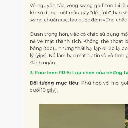
Về nguyên tắc, vòng swing golf tồn tại là
khi sử dụng một mẫu gậy "dễ tính", bạn 
swing chuẩn xác, tạo bước đệm vững chắc 
Quan trọng hơn, việc cố chấp sử dụng mộ
nề về mặt thành tích. Không thể thoát bẫ
bóng (top)... những thất bại lặp đi lặp lạ
lý (yips). Nó làm bạn mất tự tin và vô tình
đánh ngắn.
3. Fourteen FR-5: Lựa chọn của những t
Đối tượng mục tiêu:
Phù hợp với mọi gol
dưới 10 gậy).