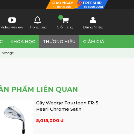
Video Review
Thông báo
Giỏ Hàng
Đăng Nhập
ỨC
KHÓA HỌC
THƯƠNG HIỆU
GIẢM GIÁ
-5 Wedge
ẢN PHẨM LIÊN QUAN
Gậy Wedge Fourteen FR-5
Pearl Chrome Satin
5,015,000 đ