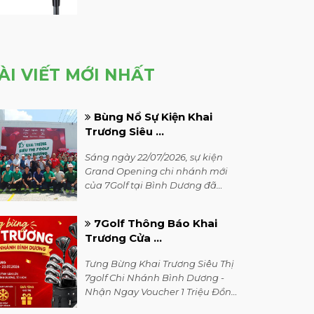
ÀI VIẾT MỚI NHẤT
Bùng Nổ Sự Kiện Khai
Trương Siêu ...
Sáng ngày 22/07/2026, sự kiện
Grand Opening chi nhánh mới
của 7Golf tại Bình Dương đã
diễn ra thành công rực rỡ trong
không khí vô cùng sôi động.
7Golf Thông Báo Khai
Trương Cửa ...
Tưng Bừng Khai Trương Siêu Thị
7golf Chi Nhánh Bình Dương -
Nhận Ngay Voucher 1 Triệu Đồng
& Cơ Hội Trúng Bộ Gậy Honma