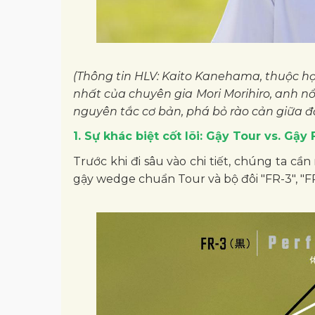
(Thông tin HLV: Kaito Kanehama, thuộc học
nhất của chuyên gia Mori Morihiro, anh n
nguyên tắc cơ bản, phá bỏ rào cản giữa đấ
1. Sự khác biệt cốt lõi: Gậy Tour vs. Gậ
Trước khi đi sâu vào chi tiết, chúng ta c
gậy wedge chuẩn Tour và bộ đôi "FR-3", "FR