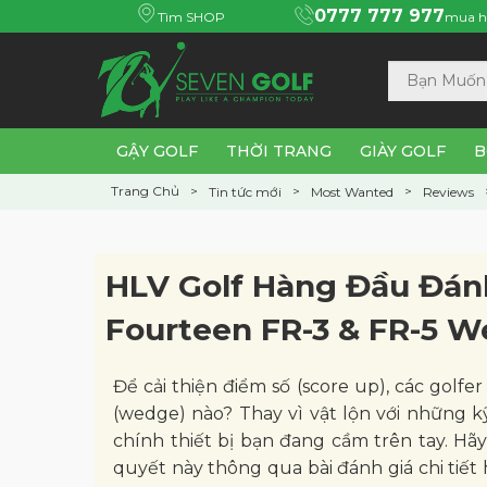
0777 777 977
Tìm SHOP
mua h
GẬY GOLF
THỜI TRANG
GIÀY GOLF
B
Trang Chủ
Tin tức mới
Most Wanted
Reviews
HLV Golf Hàng Đầu Đánh
Fourteen FR-3 & FR-5 
Để cải thiện điểm số (score up), các golf
(wedge) nào? Thay vì vật lộn với những kỹ
chính thiết bị bạn đang cầm trên tay. Hã
quyết này thông qua bài đánh giá chi tiế