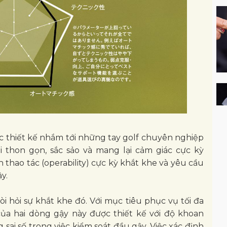
c thiết kế nhắm tới những tay golf chuyên nghiệp
 thon gọn, sắc sảo và mang lại cảm giác cực kỳ
 thao tác (operability) cực kỳ khắt khe và yêu cầu
y.
i hỏi sự khắt khe đó. Với mục tiêu phục vụ tối đa
của hai dòng gậy này được thiết kế với độ khoan
ai số trong việc kiểm soát đầu gậy. Việc xác định