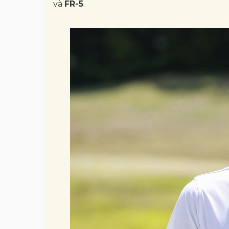
và
FR-5
.