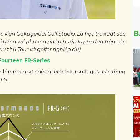
B
 viện Gakugeidai Golf Studio. Là học trò xuất sắc
ổi tiếng với phương pháp huấn luyện dựa trên các
u thủ Tour và golfer nghiệp dư).
y Fourteen FR-Series
ần nhìn nhận sự chênh lệch hiệu suất giữa các dòng
-5".