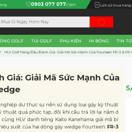
0903 077 077
àng
CSKH
Lịch sử mua hàng
ÓNG GOLF
TÚI GOLF
PHỤ KIỆN
IN BÓNG
TIN T
HLV Golf Hàng Đầu Đánh Giá: Giải Mã Sức Mạnh Của Fourteen FR-3 & FR
 Giá: Giải Mã Sức Mạnh Của
S
Wedge
er nghiệp dư thực sự nên sử dụng loại gậy kỹ thuật
 thuật quá phức tạp, đôi khi câu trả lời lại nằm ở
y cùng HLV danh tiếng Kaito Kanehama giải mã bí
t hiệu suất của hai dòng gậy wedge Fourteen:
FR-3