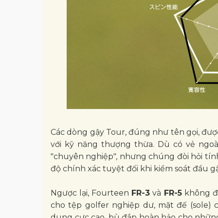
Các dòng gậy Tour, đúng như tên gọi, đượ
với kỹ năng thượng thừa. Dù có vẻ ngoài
"chuyên nghiệp", nhưng chúng đòi hỏi tính
độ chính xác tuyệt đối khi kiểm soát đầu gậ
Ngược lại, Fourteen
FR-3
và
FR-5
không đò
cho tệp golfer nghiệp dư, mặt đế (sole) 
dung cực cao, bù đắp hoàn hảo cho những s