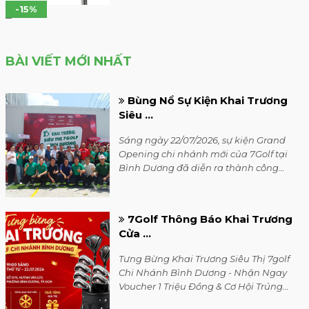
-15%
BÀI VIẾT MỚI NHẤT
Bùng Nổ Sự Kiện Khai Trương
Siêu ...
Sáng ngày 22/07/2026, sự kiện Grand
Opening chi nhánh mới của 7Golf tại
Bình Dương đã diễn ra thành công
rực rỡ trong không khí vô cùng sôi
động.
7Golf Thông Báo Khai Trương
Cửa ...
Tưng Bừng Khai Trương Siêu Thị 7golf
Chi Nhánh Bình Dương - Nhận Ngay
Voucher 1 Triệu Đồng & Cơ Hội Trúng
Bộ Gậy Honma cùng với rất nhiều quà