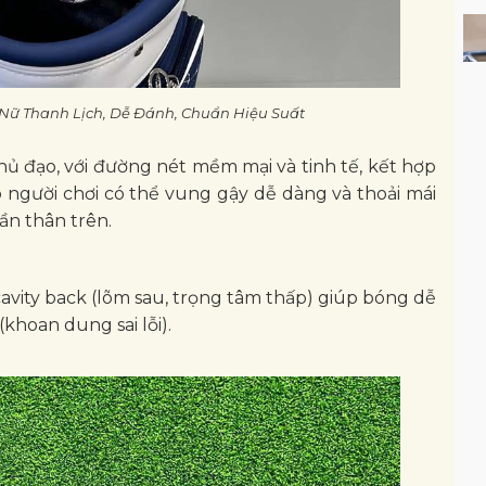
f Nữ Thanh Lịch, Dễ Đánh, Chuẩn Hiệu Suất
chủ đạo, với đường nét mềm mại và tinh tế, kết hợp
úp người chơi có thể vung gậy dễ dàng và thoải mái
ần thân trên.
cavity back (lõm sau, trọng tâm thấp) giúp bóng dễ
(khoan dung sai lỗi).