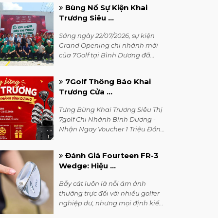
Bùng Nổ Sự Kiện Khai
Trương Siêu ...
Sáng ngày 22/07/2026, sự kiện
Grand Opening chi nhánh mới
của 7Golf tại Bình Dương đã
diễn ra thành công rực rỡ trong
không khí vô cùng sôi động.
7Golf Thông Báo Khai
Trương Cửa ...
Tưng Bừng Khai Trương Siêu Thị
7golf Chi Nhánh Bình Dương -
Nhận Ngay Voucher 1 Triệu Đồng
& Cơ Hội Trúng Bộ Gậy Honma
cùng với rất nhiều quà tặng hấp
Đánh Giá Fourteen FR-3
dẫn.
Wedge: Hiệu ...
Bẫy cát luôn là nỗi ám ảnh
thường trực đối với nhiều golfer
nghiệp dư, nhưng mọi định kiến
đó sẽ bị phá vỡ với siêu phẩm