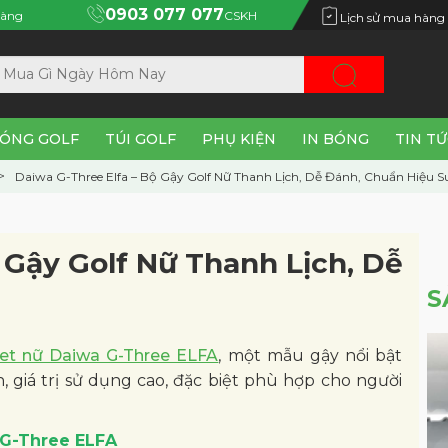
0903 077 077
àng
CSKH
Lịch sử mua hàng
ÓNG GOLF
TÚI GOLF
PHỤ KIỆN
IN BÓNG
TIN T
Daiwa G-Three Elfa – Bộ Gậy Golf Nữ Thanh Lịch, Dễ Đánh, Chuẩn Hiệu S
 Gậy Golf Nữ Thanh Lịch, Dễ
S
lset nữ Daiwa G-Three ELFA
, một mẫu gậy nổi bật
h, giá trị sử dụng cao, đặc biệt phù hợp cho người
a G-Three ELFA