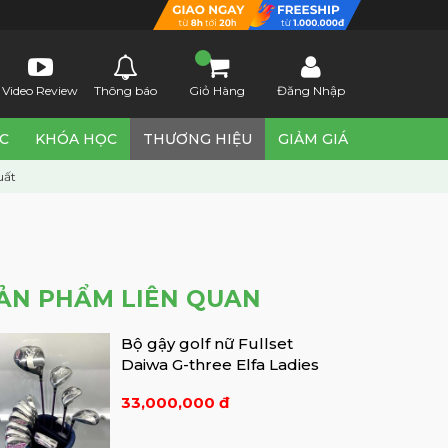
Video Review
Thông báo
Giỏ Hàng
Đăng Nhập
ỨC
KHÓA HỌC
THƯƠNG HIỆU
GIẢM GIÁ
uất
ẢN PHẨM LIÊN QUAN
Bộ gậy golf nữ Fullset
Daiwa G-three Elfa Ladies
33,000,000 đ