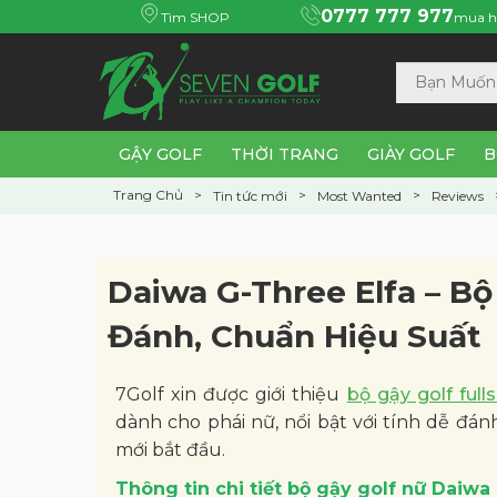
0777 777 977
Tìm SHOP
mua h
GẬY GOLF
THỜI TRANG
GIÀY GOLF
B
Trang Chủ
Tin tức mới
Most Wanted
Reviews
Daiwa G-Three Elfa – Bộ
Đánh, Chuẩn Hiệu Suất
7Golf xin được giới thiệu
bộ gậy golf ful
dành cho phái nữ, nổi bật với tính dễ đán
mới bắt đầu.
Thông tin chi tiết bộ gậy golf nữ Daiw