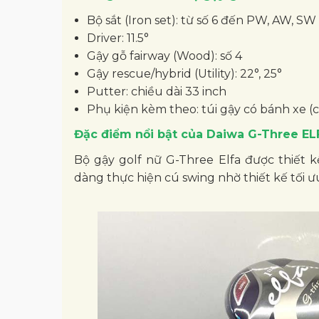
Bộ sắt (Iron set): từ số 6 đến PW, AW, SW
Driver: 11.5°
Gậy gỗ fairway (Wood): số 4
Gậy rescue/hybrid (Utility): 22°, 25°
Putter: chiều dài 33 inch
Phụ kiện kèm theo: túi gậy có bánh xe (c
Đặc điểm nổi bật của Daiwa G-Three EL
Bộ gậy golf nữ G-Three Elfa được thiết k
dàng thực hiện cú swing nhờ thiết kế tối ư