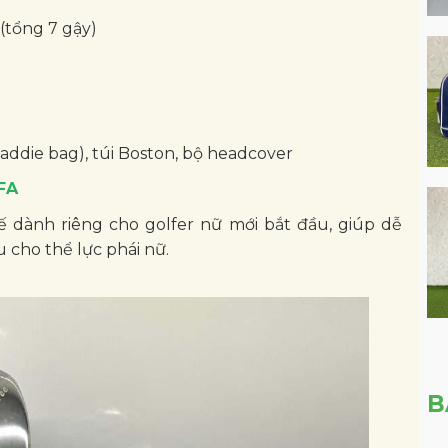
 (tổng 7 gậy)
addie bag), túi Boston, bộ headcover
FA
ế dành riêng cho golfer nữ mới bắt đầu, giúp dễ
u cho thể lực phái nữ.
B