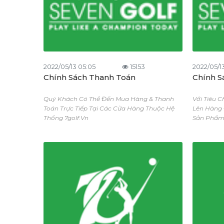
2022/05/13 05:05
15153
2022/05/1
Chính Sách Thanh Toán
Chính S
Quý Khách Có Thể Đến Mua Hàng & Thanh
Với Tiêu 
Toán Trực Tiếp Tại Các Cửa Hàng Thuộc Hệ
Lên Hàng 
Thống 7golf.vn
Sản Phẩm 
Là Sản Ph
Xuất Xứ R