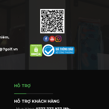
Thiêm,
@7golf.vn
HỖ TRỢ
HỖ TRỢ KHÁCH HÀNG
Mua Hàng:
0777 777 977 (8h-