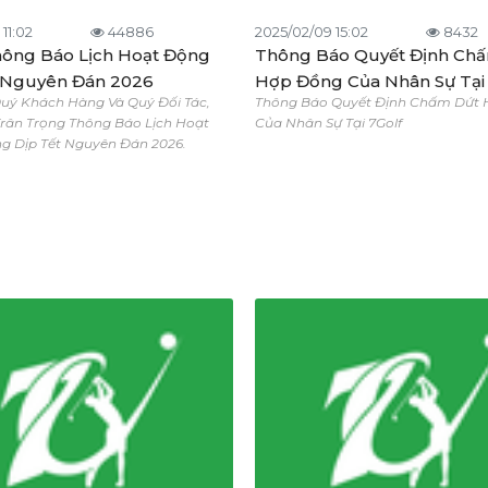
 11:02
44886
2025/02/09 15:02
8432
hông Báo Lịch Hoạt Động
Thông Báo Quyết Định Ch
 Nguyên Đán 2026
Hợp Đồng Của Nhân Sự Tại 
Quý Khách Hàng Và Quý Đối Tác,
Thông Báo Quyết Định Chấm Dứt
 Trân Trọng Thông Báo Lịch Hoạt
Của Nhân Sự Tại 7Golf
g Dịp Tết Nguyên Đán 2026.