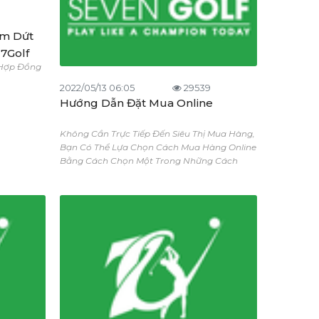
ấm Dứt
7Golf
 Hợp Đồng
2022/05/13 06:05
29539
Hướng Dẫn Đặt Mua Online
Không Cần Trực Tiếp Đến Siêu Thị Mua Hàng,
Bạn Có Thể Lựa Chọn Cách Mua Hàng Online
Bằng Cách Chọn Một Trong Những Cách
Mua Hàng Sau