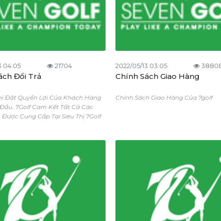
3 04:05
21704
2022/05/13 03:05
3880
ách Đổi Trả
Chính Sách Giao Hàng
Chí Đặt Quyền Lợi Của Khách Hàng
Chính Sách Giao Hàng Của 7golf
Đầu, 7Golf Cam Kết Tất Cả Các
Được Cung Cấp Tại Siêu Thị 7Golf
ẩm Chính Hãng, Có Nguồn Gốc,
õ Ràng Và Đảm Bảo Chất Lượng.