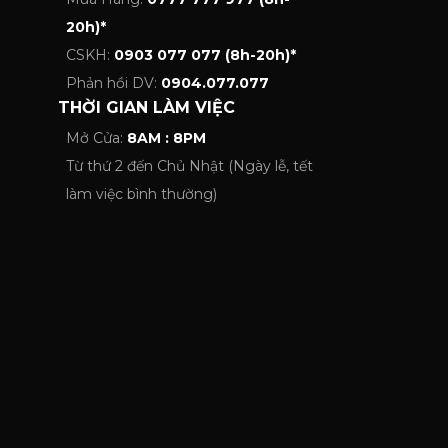
20h)*
CSKH:
0903 077 077 (8h-20h)*
Phản hồi DV:
0904.077.077
THỜI GIAN LÀM VIỆC
Mở Cửa:
8AM : 8PM
Từ thứ 2 đến Chủ Nhật (Ngày lễ, tết
làm việc bình thường)