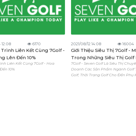
 12:08
6170
2021/08/12 14:08
16004
Trình Liên Kết Cùng 7Golf -
Giới Thiệu Siêu Thị 7Golf - 
g Lên Đến 10%
Trong Những Siêu Thị Golf
ình Liên Kết Cùng 7Golf - Hoa
7Golf - Seven Golf Là Siêu Thị Chuy
Nhất Việt Nam
Đến 10%
Doanh Các Sản Phẩm Ngành Golf 
Golf, Thời Trang Golf Cho Đến Phụ K