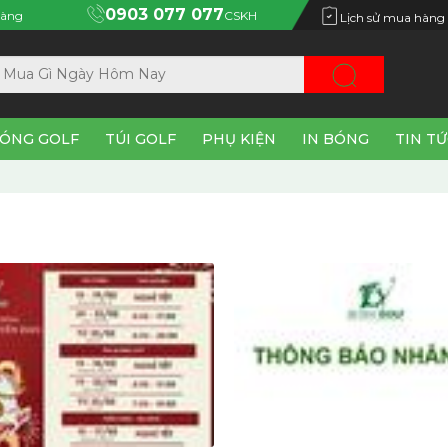
0903 077 077
àng
CSKH
Lịch sử mua hàng
ÓNG GOLF
TÚI GOLF
PHỤ KIỆN
IN BÓNG
TIN T