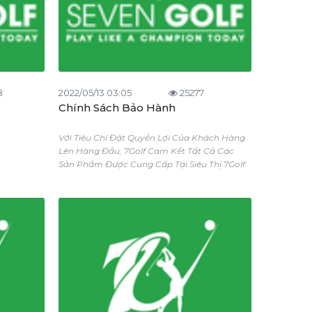
8
2022/05/13 03:05
25277
Chính Sách Bảo Hành
Với Tiêu Chí Đặt Quyền Lợi Của Khách Hàng
Lên Hàng Đầu, 7Golf Cam Kết Tất Cả Các
Sản Phẩm Được Cung Cấp Tại Siêu Thị 7Golf
Là Sản Phẩm Chính Hãng, Có Nguồn Gốc,
Xuất Xứ Rõ Ràng Và Đảm Bảo Chất Lượng.