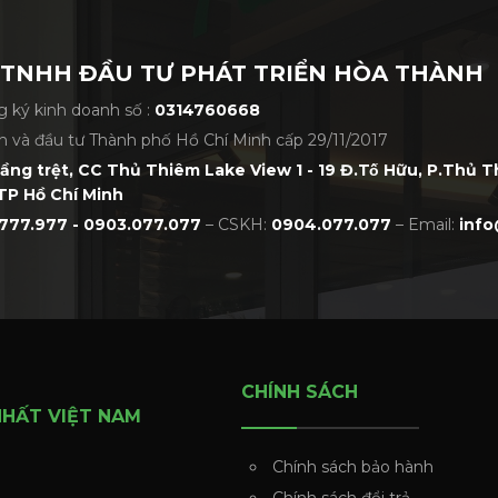
 TNHH ĐẦU TƯ PHÁT TRIỂN HÒA THÀNH
 ký kinh doanh số :
0314760668
h và đầu tư Thành phố Hồ Chí Minh cấp 29/11/2017
tầng trệt, CC Thủ Thiêm Lake View 1 - 19 Đ.Tố Hữu, P.Thủ 
TP Hồ Chí Minh
777.977 - 0903.077.077
– CSKH:
0904.077.077
– Email:
info
CHÍNH SÁCH
NHẤT VIỆT NAM
Chính sách bảo hành