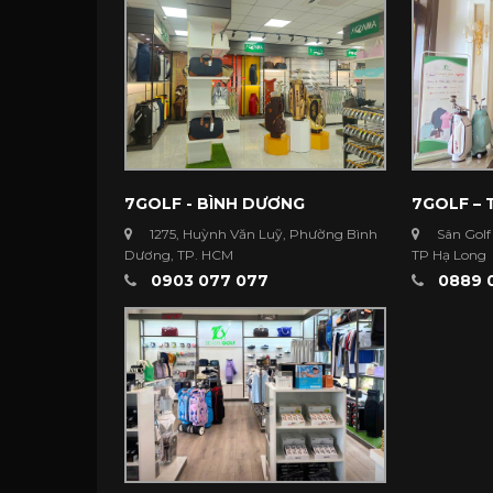
7GOLF - BÌNH DƯƠNG
7GOLF –
1275, Huỳnh Văn Luỹ, Phường Bình
Sân Golf
Dương, TP. HCM
TP Hạ Long
0903 077 077
0889 