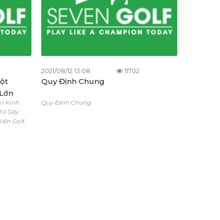
2021/08/12 13:08
11702
Một
Quy Định Chung
 Lớn
ên Kinh
Quy Định Chung
Từ Gậy
iện Golf.