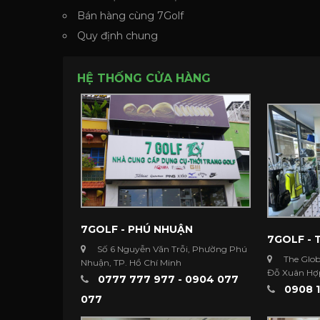
Bán hàng cùng 7Golf
Quy định chung
HỆ THỐNG CỬA HÀNG
7GOLF - PHÚ NHUẬN
7GOLF - 
Số 6 Nguyễn Văn Trỗi, Phường Phú
The Glob
Nhuận, TP. Hồ Chí Minh
Đỗ Xuân Hợp
0777 777 977 - 0904 077
Minh
0908 1
077