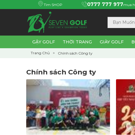
0777 777 977
Tìm SHOP
mua h
GẬY GOLF
THỜI TRANG
GIÀY GOLF
B
Trang Chủ
Chính sách Công ty
Chính sách Công ty