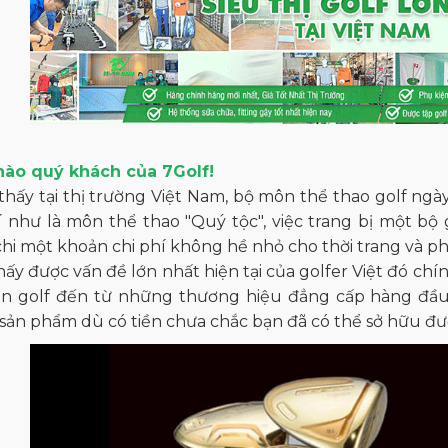
hào quý khách của 7Golf!
thấy tại thị trường Việt Nam, bộ môn thể thao golf ng
 như là môn thể thao "Quý tộc", việc trang bị một bộ 
chi một khoản chi phí không hề nhỏ cho thời trang và phụ
ấy được vấn đề lớn nhất hiện tại của golfer Việt đó c
n golf đến từ những thương hiệu đẳng cấp hàng đầu. V
ản phẩm dù có tiền chưa chắc bạn đã có thể sở hữu đư