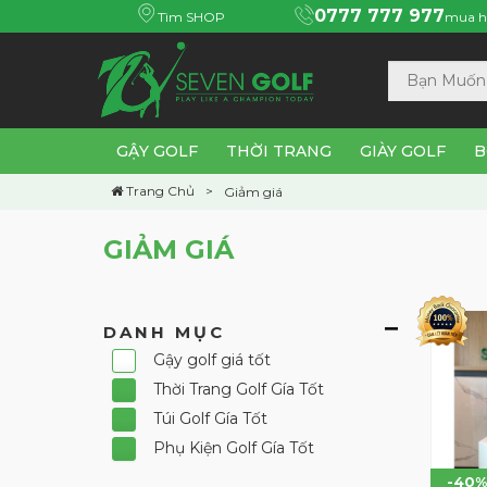
0777 777 977
Tìm SHOP
mua h
GẬY GOLF
THỜI TRANG
GIÀY GOLF
B
Trang Chủ
Giảm giá
GIẢM GIÁ
DANH MỤC
Gậy golf giá tốt
Thời Trang Golf Gía Tốt
Túi Golf Gía Tốt
Phụ Kiện Golf Gía Tốt
-40%