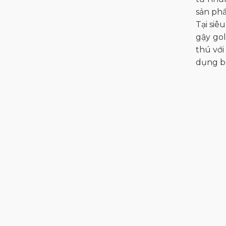
sản phẩ
Tại siê
gậy gol
thú vớ
dụng bê