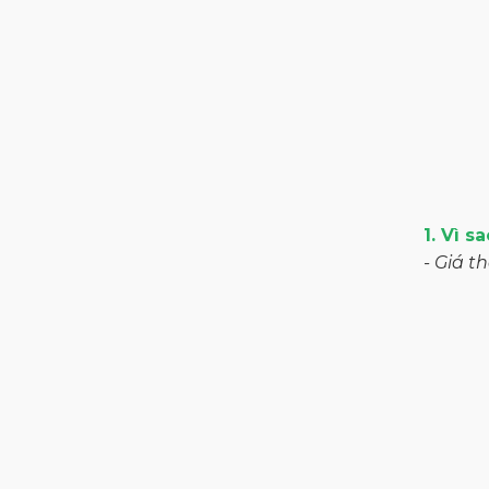
1. Vì 
- Giá t