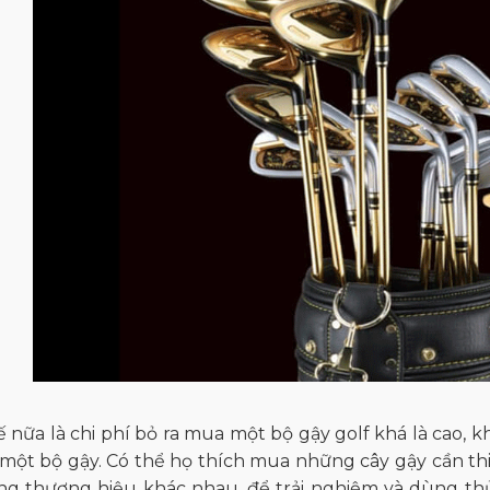
 nữa là chi phí bỏ ra mua một bộ gậy golf khá là cao, 
một bộ gậy. Có thể họ thích mua những cây gậy cần th
g thương hiệu khác nhau, để trải nghiệm và dùng thử.