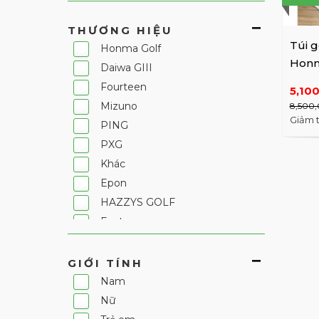
THƯƠNG HIỆU
Túi g
Honma Golf
Honm
Daiwa GIII
CB12
Fourteen
5,10
Mizuno
8,500,
Giảm 
PING
PXG
Khác
Epon
HAZZYS GOLF
Fantom
TORBIST
Nikon
GIỚI TÍNH
Champ
Nam
KITSON
Nữ
Renoma