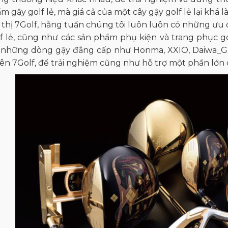
m gậy golf lẻ, mà giá cả của một cây gậy golf lẻ lại khá l
u thị 7Golf, hằng tuần chúng tôi luôn luôn có những ư
f lẻ, cũng như các sản phẩm phụ kiện và trang phục go
i những dòng gậy đẳng cấp như Honma, XXIO, Daiwa_GII
n 7Golf, để trải nghiệm cũng như hỗ trợ một phần lớn c