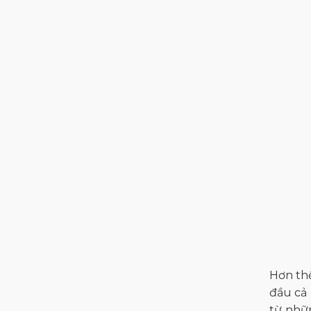
Hơn thế
đầu cả 
từ nhữn