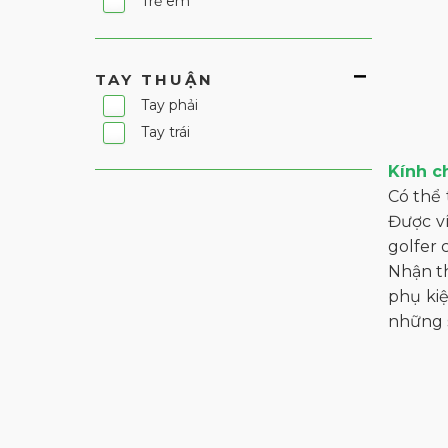
Trẻ em
Wide Angle
TAY THUẬN
Tay phải
Tay trái
Kính c
Có thể 
Được ví
golfer 
Nhận th
phụ kiệ
những s