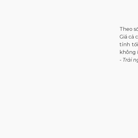
Theo số
Giá cả 
tính tố
không í
- Trải