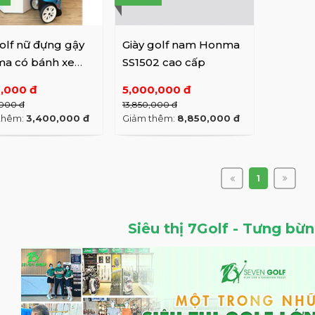
olf nữ đựng gậy
Giày golf nam Honma
a có bánh xe
SS1502 cao cấp
304
0,000 đ
5,000,000 đ
000 đ
13,850,000 đ
thêm:
3,400,000 đ
Giảm thêm:
8,850,000 đ
1
Siêu thị 7Golf - Tưng bừ