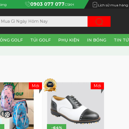
0903 077 077
àng
CSKH
Lịch sử mua hàng
ÓNG GOLF
TÚI GOLF
PHỤ KIỆN
IN BÓNG
TIN T
Mới
Mới
-64%